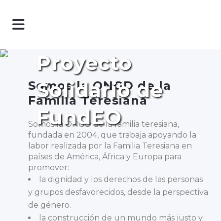
Proyecto
Solidario de
Somos la ONGD de la
Familia Teresiana
FundEO
Somos la ONGD de la familia teresiana,
fundada en 2004, que trabaja apoyando la
labor realizada por la Familia Teresiana en
países de América, África y Europa para
promover:
la dignidad y los derechos de las personas
y grupos desfavorecidos, desde la perspectiva
de género.
la construcción de un mundo más justo y