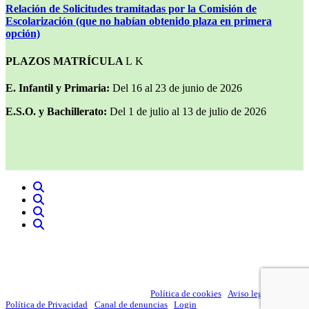
Relación de Solicitudes tramitadas por la Comisión de
Escolarización (que no habían obtenido plaza en primera
opción)
PLAZOS MATRÍCULA
E. Infantil y Primaria:
Del 16 al 23 de junio de 2026
E.S.O. y Bachillerato:
Del 1 de julio al 13 de julio de 2026
Colegio Santa Teresa - Oviedo - Calle Enrique de Ossò 53, 33012
Oviedo, Asturias-
985 296 154
© 2026 Fundación Escuela Teresiana |
Política de cookies
·
Aviso legal
·
Política de Privacidad
·
Canal de denuncias
|
Login